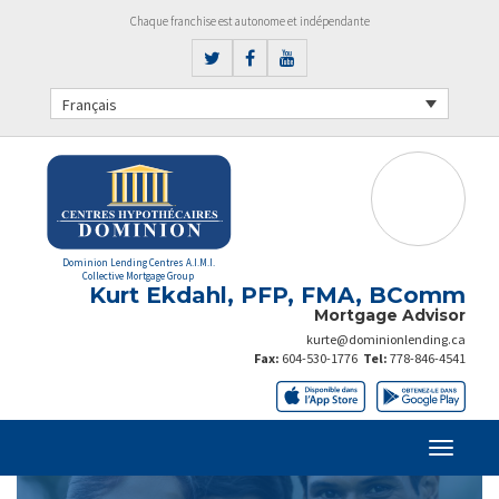
Chaque franchise est autonome et indépendante
Français
Dominion Lending Centres A.I.M.I.
Collective Mortgage Group
Kurt Ekdahl, PFP, FMA, BComm
Mortgage Advisor
kurte@dominionlending.ca
Fax:
604-530-1776
Tel:
778-846-4541