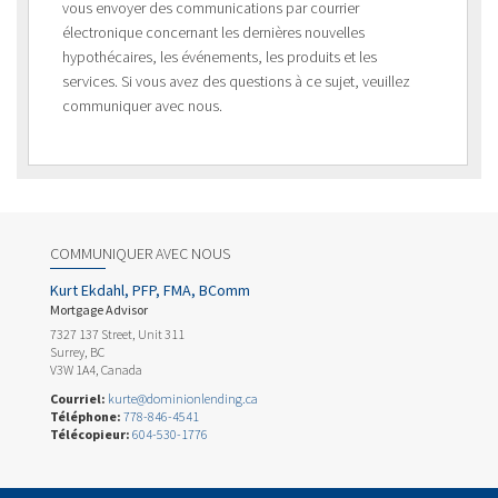
vous envoyer des communications par courrier
électronique concernant les dernières nouvelles
hypothécaires, les événements, les produits et les
services. Si vous avez des questions à ce sujet, veuillez
communiquer avec nous.
COMMUNIQUER AVEC NOUS
Kurt Ekdahl, PFP, FMA, BComm
Mortgage Advisor
7327 137 Street, Unit 311
Surrey, BC
V3W 1A4, Canada
Courriel:
kurte@dominionlending.ca
Téléphone:
778-846-4541
Télécopieur:
604-530-1776