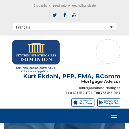
Chaque franchise est autonome et indépendante
Français
Dominion Lending Centres A.I.M.I.
Collective Mortgage Group
Kurt Ekdahl, PFP, FMA, BComm
Mortgage Advisor
kurte@dominionlending.ca
Fax:
604-530-1776
Tel:
778-846-4541