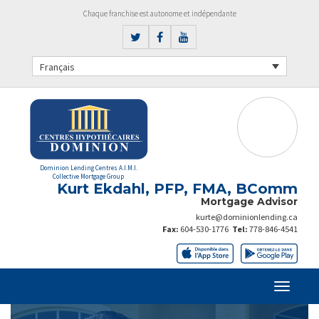
Chaque franchise est autonome et indépendante
Français
Dominion Lending Centres A.I.M.I.
Collective Mortgage Group
Kurt Ekdahl, PFP, FMA, BComm
Mortgage Advisor
kurte@dominionlending.ca
Fax:
604-530-1776
Tel:
778-846-4541