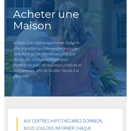
Acheter une
Maison
Acheter une maison représente l’achat le
plus important qu’une personne puisse
faire dans sa vie. Maintenant plus que
jamais, les institutions financières
mettent sur pied de nouveaux produits et
programmes, afin de faciliter l’accès à la
propriété.
AUX CENTRES HYPOTHÉCAIRES DOMINION,
NOUS VOULONS INFORMER CHAQUE