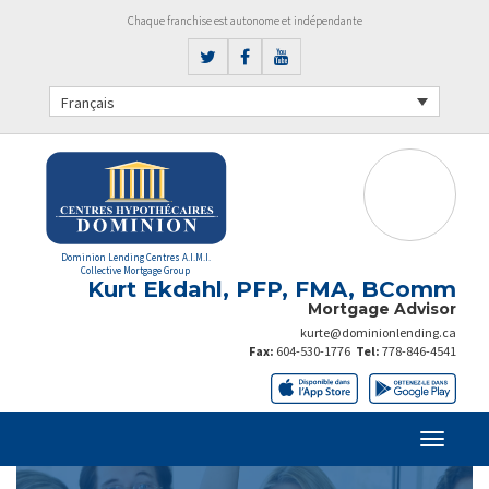
Chaque franchise est autonome et indépendante
Français
Dominion Lending Centres A.I.M.I.
Collective Mortgage Group
Kurt Ekdahl, PFP, FMA, BComm
Mortgage Advisor
kurte@dominionlending.ca
Fax:
604-530-1776
Tel:
778-846-4541