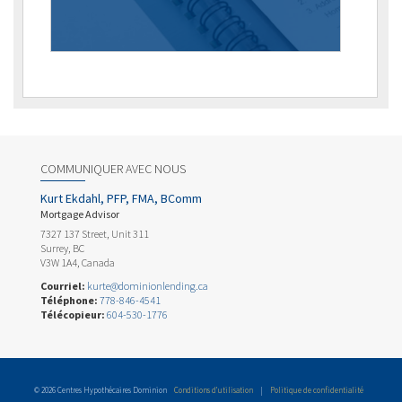
COMMUNIQUER AVEC NOUS
Kurt Ekdahl, PFP, FMA, BComm
Mortgage Advisor
7327 137 Street, Unit 311
Surrey, BC
V3W 1A4, Canada
Courriel:
kurte@dominionlending.ca
Téléphone:
778-846-4541
Télécopieur:
604-530-1776
© 2026 Centres Hypothécaires Dominion
Conditions d’utilisation
|
Politique de confidentialité