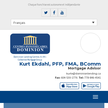
Chaque franchise est autonome et indépendante
Français
Dominion Lending Centres A.I.M.I.
Collective Mortgage Group
Kurt Ekdahl, PFP, FMA, BComm
Mortgage Advisor
kurte@dominionlending.ca
Fax:
604-530-1776
Tel:
778-846-4541