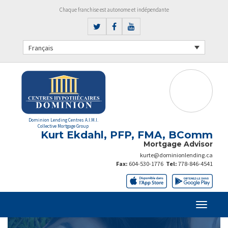
Chaque franchise est autonome et indépendante
Français
Dominion Lending Centres A.I.M.I.
Collective Mortgage Group
Kurt Ekdahl, PFP, FMA, BComm
Mortgage Advisor
kurte@dominionlending.ca
Fax:
604-530-1776
Tel:
778-846-4541